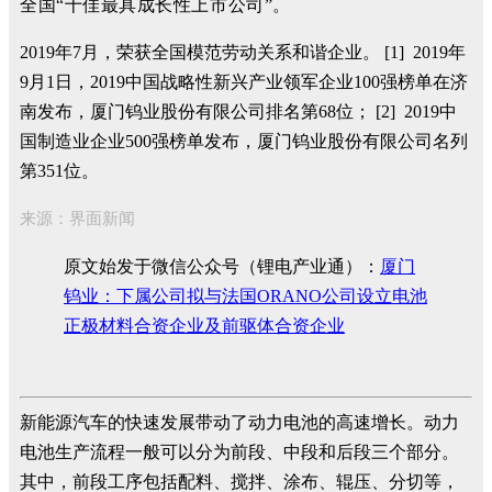
全国“十佳最具成长性上市公司”。
2019年7月，荣获全国模范劳动关系和谐企业。 [1] 2019年
9月1日，2019中国战略性新兴产业领军企业100强榜单在济
南发布，厦门钨业股份有限公司排名第68位； [2] 2019中
国制造业企业500强榜单发布，厦门钨业股份有限公司名列
第351位。
来源：界面新闻
原文始发于微信公众号（锂电产业通）：
厦门
钨业：下属公司拟与法国ORANO公司设立电池
正极材料合资企业及前驱体合资企业
新能源汽车的快速发展带动了动力电池的高速增长。动力
电池生产流程一般可以分为前段、中段和后段三个部分。
其中，前段工序包括配料、搅拌、涂布、辊压、分切等，