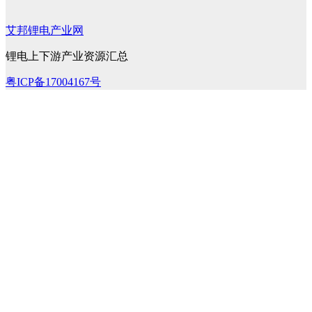
艾邦锂电产业网
锂电上下游产业资源汇总
粤ICP备17004167号