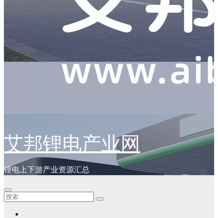
艾邦锂电产业网
锂电上下游产业资源汇总