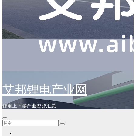
艾邦锂电产业网
锂电上下游产业资源汇总