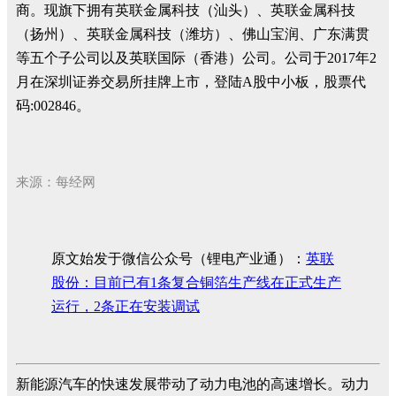
商。现旗下拥有英联金属科技（汕头）、英联金属科技
（扬州）、英联金属科技（潍坊）、佛山宝润、广东满贯
等五个子公司以及英联国际（香港）公司。公司于2017年2
月在深圳证券交易所挂牌上市，登陆A股中小板，股票代
码:002846。
来源：每经网
原文始发于微信公众号（锂电产业通）：
英联
股份：目前已有1条复合铜箔生产线在正式生产
运行，2条正在安装调试
新能源汽车的快速发展带动了动力电池的高速增长。动力