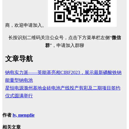
商，欢迎申请加入。
长按识别二维码关注公众号，点击下方菜单栏左侧“
微信
群
”，申请加入群聊
文章导航
钠电实力派——英能基亮相CIBF2023，展示最新磷酸铁钠
能量型钠电池
星恒电源滁州基地金砖电池产线投产剪彩及二期项目签约
仪式圆满举行
作者
lv, mengdie
相关文章