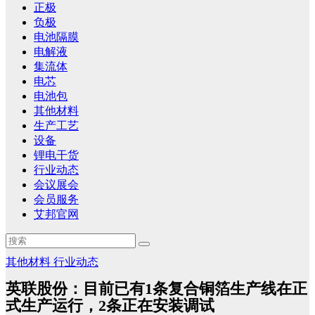
正极
负极
电池隔膜
电解液
集流体
电芯
电池包
其他材料
生产工艺
设备
锂电干货
行业动态
会议展会
会员服务
艾邦官网
其他材料
行业动态
英联股份：目前已有1条复合铜箔生产线在正
式生产运行，2条正在安装调试