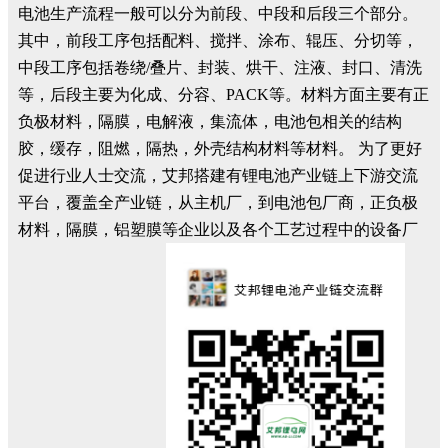
电池生产流程一般可以分为前段、中段和后段三个部分。
其中，前段工序包括配料、搅拌、涂布、辊压、分切等，
中段工序包括卷绕/叠片、封装、烘干、注液、封口、清洗
等，后段主要为化成、分容、PACK等。材料方面主要有正
负极材料，隔膜，电解液，集流体，电池包相关的结构
胶，缓存，阻燃，隔热，外壳结构材料等材料。 为了更好
促进行业人士交流，艾邦搭建有锂电池产业链上下游交流
平台，覆盖全产业链，从主机厂，到电池包厂商，正负极
材料，隔膜，铝塑膜等企业以及各个工艺过程中的设备厂