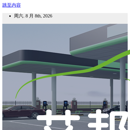
跳至内容
周六. 8 月 8th, 2026