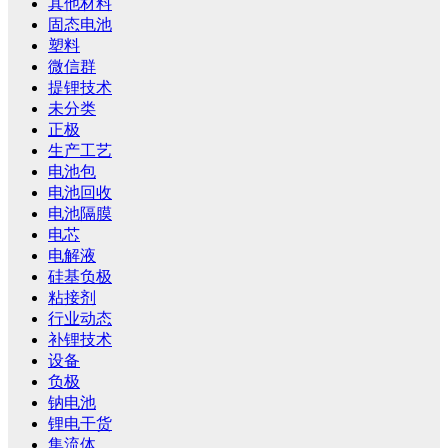
其他材料
固态电池
塑料
微信群
提锂技术
未分类
正极
生产工艺
电池包
电池回收
电池隔膜
电芯
电解液
硅基负极
粘接剂
行业动态
补锂技术
设备
负极
钠电池
锂电干货
集流体