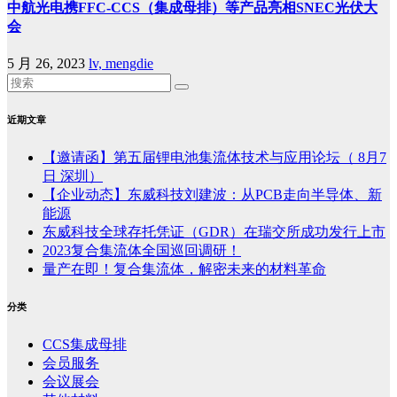
中航光电携FFC-CCS（集成母排）等产品亮相SNEC光伏大
会
5 月 26, 2023
lv, mengdie
近期文章
【邀请函】第五届锂电池集流体技术与应用论坛（ 8月7
日 深圳）
【企业动态】东威科技刘建波：从PCB走向半导体、新
能源
东威科技全球存托凭证（GDR）在瑞交所成功发行上市
2023复合集流体全国巡回调研！
量产在即！复合集流体，解密未来的材料革命
分类
CCS集成母排
会员服务
会议展会