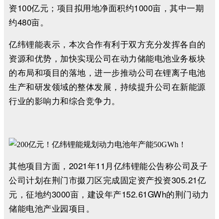
资100亿元；项目拟用地净面积约1000亩，其中一期
约480亩。
亿纬锂能表示，本次合作有利于双方充分发挥各自的
资源和优势，加快实现公司在动力储能电池业务板块
的布局和项目的落地，进一步推动公司在锂离子电池
生产和研发领域的整体发展，持续提升公司在新能源
行业的影响力和综合竞争力。
其他项目方面，2021年11月亿纬锂能公告称公司及子
公司计划在荆门市掇刀区完成固定资产投资305.21亿
元，征地约3000亩，建设年产152.61GWh的荆门动力
储能电池产业园项目。