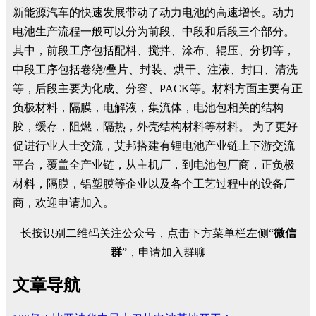
新能源汽车的快速发展带动了动力电池的高速增长。动力
电池生产流程一般可以分为前段、中段和后段三个部分。
其中，前段工序包括配料、搅拌、涂布、辊压、分切等，
中段工序包括卷绕/叠片、封装、烘干、注液、封口、清洗
等，后段主要为化成、分容、PACK等。材料方面主要有正
负极材料，隔膜，电解液，集流体，电池包相关的结构
胶，缓存，阻燃，隔热，外壳结构材料等材料。 为了更好
促进行业人士交流，艾邦搭建有锂电池产业链上下游交流
平台，覆盖全产业链，从主机厂，到电池包厂商，正负极
材料，隔膜，铝塑膜等企业以及各个工艺过程中的设备厂
商，欢迎申请加入。
长按识别二维码关注公众号，点击下方菜单栏左侧“
微信
群
”，申请加入群聊
文章导航