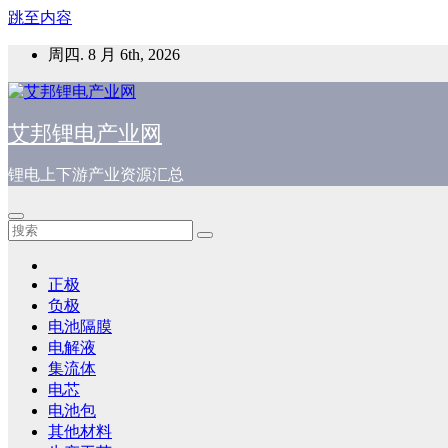
跳至内容
周四. 8 月 6th, 2026
艾邦锂电产业网
锂电上下游产业资源汇总
正极
负极
电池隔膜
电解液
集流体
电芯
电池包
其他材料