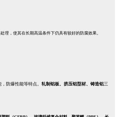
腐处理，使其在长期高温条件下仍具有较好的防腐效果。
能，防爆性能等特点。
轧制铝板、挤压铝型材、铸造铝
三
塑料（CFRP），玻璃纤维复合材料，聚苯醚（PPE），长