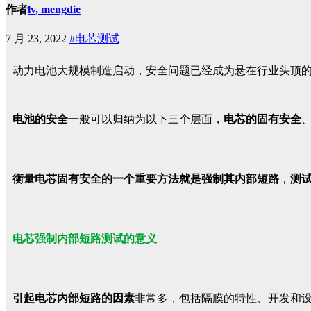
作者
lv, mengdie
7 月 23, 2022
#电芯测试
动力电池大规模制造启动，安全问题已经成为悬在行业头顶
电池的安全
一般可以归纳为以下三个层面，
电芯的固有安全
衡量电芯固有安全的一个重要方法就是强制其内部短路
，
测
电芯强制内部短路测试的意义
引起电芯内部短路的因素
非常多，包括隔膜的特性、开发和