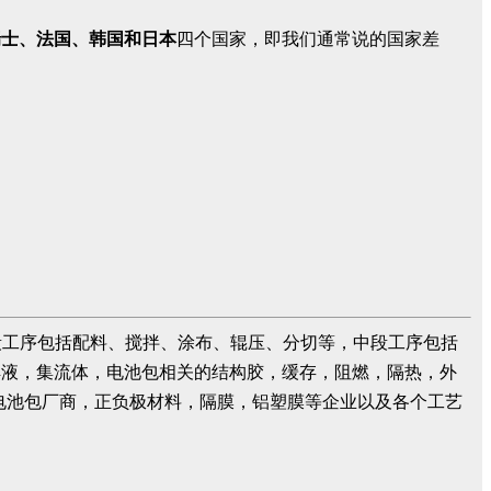
对瑞士、法国、韩国和日本
四个国家，即我们通常说的国家差
段工序包括配料、搅拌、涂布、辊压、分切等，中段工序包括
解液，集流体，电池包相关的结构胶，缓存，阻燃，隔热，外
电池包厂商，正负极材料，隔膜，铝塑膜等企业以及各个工艺