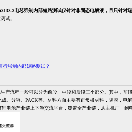
 62133-2电芯强制内部短路测试仅针对非固态电解液，且只针
该测试。
进行强制内部短路测试？
池生产流程一般可以分为前段、中段和后段三个部分。其中，前
化成、分容、PACK等。材料方面主要有正负极材料，隔膜，电
有锂电池产业链上下游交流平台，覆盖全产业链，从主机厂，到