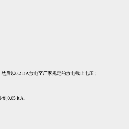
，然后以0,2 It A放电至厂家规定的放电截止电压；
时；
05 It A。