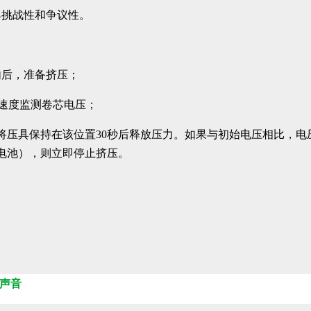
具挑战性和争议性。
内后，准备挤压；
上的速度监测卷芯电压；
压具保持在该位置30秒后释放压力。如果与初始电压相比，电压下
方型电池），则立即停止挤压。
的声音