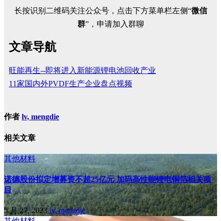
长按识别二维码关注公众号，点击下方菜单栏左侧“
微信
群
”，申请加入群聊
文章导航
旺能再生--即将进入新能源锂电池回收产业
11家国内外PVDF生产企业盘点视频
作者
lv, mengdie
相关文章
其他材料
诺德股份拟定增募资不超25亿元 加码高性能锂电铜箔相关项
目
5 月 27, 2023
lv, mengdie
其他材料