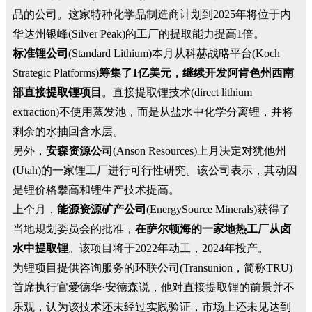
品的公司。这家特种化学品制造商计划到2025年将位于内
华达州银峰(Silver Peak)的工厂的提取能力提高1倍。
标准锂公司
(Standard Lithium)本月从科赫战略平台(Koch
Strategic Platforms)
筹集了1亿美元，继续开发阿肯色州西南
部直接提取锂项目
。直接提取锂技术(direct lithium
extraction)不使用蒸发池，而是从盐水中化学分离锂，并将
剩余的水抽回含水层。
另外，
安森资源公司
(Anson Resources)上月决定对犹他州
(Utah)的一家锂工厂进行可行性研究。该公司表示，其动因
是锂价格攀高和锂生产技术提高。
上个月，
能源资源矿产公司
(EnergySource Minerals)获得了
当地规划委员会的批准，
在萨尔顿海的一家地热工厂从卤
水中提取锂
。该项目将于2022年动工，2024年投产。
为锂项目提供咨询服务的环联公司(Transunion，简称TRU)
首席执行官爱德华·安德森说，他对直接提取锂的前景并不
乐观，认为该技术还未经过实践验证，市场上还未见达到