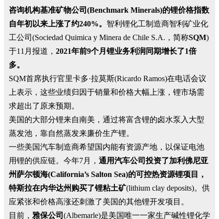
咨询机构基准矿物公司(Benchmark Minerals)的锂价格指数
自年初以来上涨了约240%。
智利锂化工制造商智利矿业化
工公司(Sociedad Quimica y Minera de Chile S.A.，简称
SQM
)
于11月报道，
2021年前9个月锂业务利润同期增长了1倍
多。
SQM首席执行官里卡多·拉莫斯(Ricardo Ramos)在电话会议
上表示，这些业绩归因于销量和价格大幅上涨，锂市场需
求超出了原来预期。
美国的大部分锂来自南美，通过将富含锂的卤水泵入大型
蒸发池，靠自然蒸发来廉价生产锂。
一些美国汽车制造商希望国内能有资源产地，以保证电池
用锂的供应链。今年7月，
通用汽车公司投资了加利佛尼亚
州萨尔顿海(California’s Salton Sea)的可控热资源锂项目，
特斯拉在内华达州购买了锂粘土矿
(lithium clay deposits)。供
应紧张和价格高涨还刺激了美国的其他锂开发项目。
目前，
雅保公司
(Albemarle)是美国唯一一家生产碱性锂化学