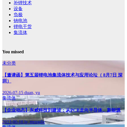
补锂技术
设备
负极
钠电池
锂电干货
集流体
You missed
未分类
【邀请函】第五届锂电池集流体技术与应用论坛（ 8月7日 深
圳）
2026-07-15
duan, yu
集流体
【企业动态】东威科技刘建波：从PCB走向半导体、新能源
2023-06-16
lv, mengdie