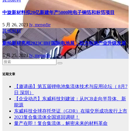
中旋新材料拟20亿新建年产5000吨电子铜箔和标箔项目
5 月 26, 2023
lv, mengdie
其他材料
新纶新材亮相2023CIBF国际电池展，助力电池产业升级发展
5 月 25, 2023
lv, mengdie
近期文章
【邀请函】第五届锂电池集流体技术与应用论坛（ 8月7
日 深圳）
【企业动态】东威科技刘建波：从PCB走向半导体、新
能源
东威科技全球存托凭证（GDR）在瑞交所成功发行上市
2023复合集流体全国巡回调研！
量产在即！复合集流体，解密未来的材料革命