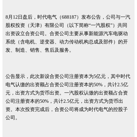
8月12日盘后，时代电气（688187）发布公告，公司与一汽
股权投资（天津）有限公司（以下简称“一汽股权”）共同
出资设立合资公司。合资公司主要从事新能源汽车电驱动
系统（含电机、逆变器、动力传动机构总成及部件）的开
发、制造、销售、售后及服务。
公告显示，此次新设合资公司注册资本为5亿元，其中时代
电气认缴的出资额占合资公司注册资本的50%，共计2.5亿
元，出资方式为货币出资。一汽股权认缴的出资额占合资
公司注册资本的50%，共计2.5亿元，出资方式为货币出
资。本次投资完成后，合资公司将成为时代电气的控股子
公司。