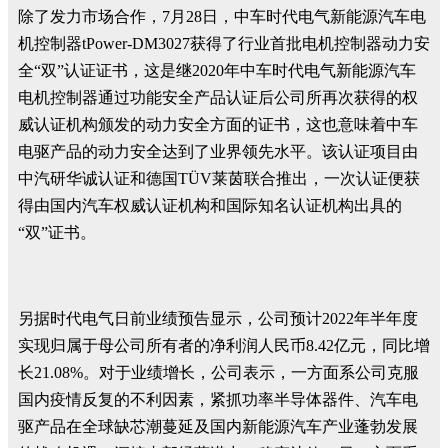
除了发力市场合作，7月28日，中车时代电气新能源汽车电
机控制器tPower-DM3027获得了行业首批电机控制器动力安
全“双”认证证书，这是继2020年中车时代电气新能源汽车
电机控制器通过功能安全产品认证后公司所再次获得的权
威认证机构颁发的动力安全方面的证书，这也意味着中车
电驱产品的动力安全达到了业界领先水平。该认证项目由
中汽研华诚认证和德国TÜV莱茵联合推出，一次认证便获
得由国内汽车权威认证机构和国际知名认证机构出具的
“双”证书。
另据时代电气日前业绩预告显示，公司预计2022年半年度
实现归属于母公司所有者的净利润人民币8.42亿元，同比增
长21.08%。对于业绩增长，公司表示，一方面系公司克服
国内疫情反复的不利因素，紧抓功率半导体器件、汽车电
驱产品在全球缺芯潮蔓延及国内新能源汽车产业蓬勃发展