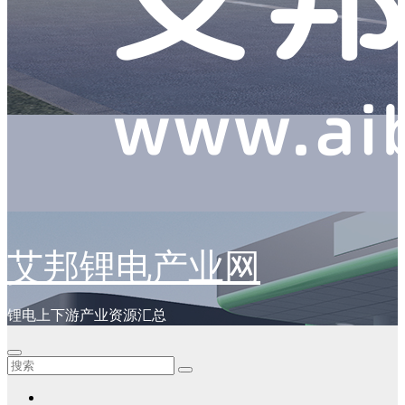
艾邦锂电产业网
锂电上下游产业资源汇总