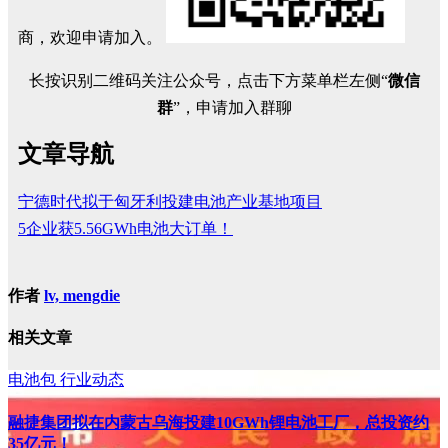
商，欢迎申请加入。
长按识别二维码关注公众号，点击下方菜单栏左侧“
微信
群
”，申请加入群聊
文章导航
宁德时代拟于匈牙利投建电池产业基地项目
5企业获5.56GWh电池大订单！
作者
lv, mengdie
相关文章
电池包
行业动态
融捷集团拟在内蒙古乌海投建10GWh锂电池工厂，总投资约
35亿元！