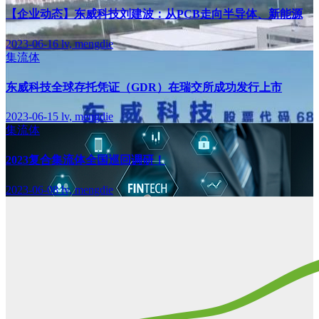
【企业动态】东威科技刘建波：从PCB走向半导体、新能源
2023-06-16
lv, mengdie
集流体
东威科技全球存托凭证（GDR）在瑞交所成功发行上市
2023-06-15
lv, mengdie
集流体
2023复合集流体全国巡回调研！
2023-06-08
lv, mengdie