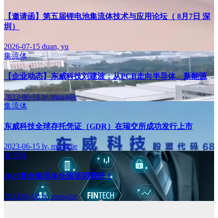
【邀请函】第五届锂电池集流体技术与应用论坛（ 8月7日 深
圳）
2026-07-15
duan, yu
集流体
【企业动态】东威科技刘建波：从PCB走向半导体、新能源
2023-06-16
lv, mengdie
集流体
东威科技全球存托凭证（GDR）在瑞交所成功发行上市
2023-06-15
lv, mengdie
集流体
2023复合集流体全国巡回调研！
2023-06-08
lv, mengdie