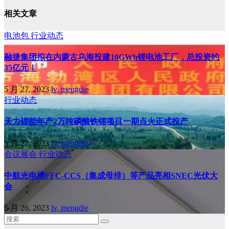
相关文章
电池包
行业动态
融捷集团拟在内蒙古乌海投建10GWh锂电池工厂，总投资约
35亿元！
5 月 27, 2023
lv, mengdie
行业动态
天力锂能年产2万吨磷酸铁锂项目一期点火正式投产
5 月 27, 2023
lv, mengdie
会议展会
行业动态
中航光电携FFC-CCS（集成母排）等产品亮相SNEC光伏大
会
5 月 26, 2023
lv, mengdie