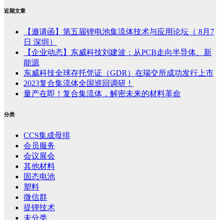
近期文章
【邀请函】第五届锂电池集流体技术与应用论坛（ 8月7
日 深圳）
【企业动态】东威科技刘建波：从PCB走向半导体、新
能源
东威科技全球存托凭证（GDR）在瑞交所成功发行上市
2023复合集流体全国巡回调研！
量产在即！复合集流体，解密未来的材料革命
分类
CCS集成母排
会员服务
会议展会
其他材料
固态电池
塑料
微信群
提锂技术
未分类