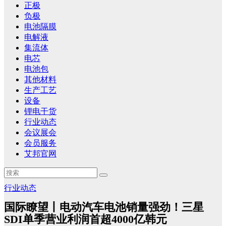
正极
负极
电池隔膜
电解液
集流体
电芯
电池包
其他材料
生产工艺
设备
锂电干货
行业动态
会议展会
会员服务
艾邦官网
行业动态
国际瞭望丨电动汽车电池销量强劲！三星
SDI单季营业利润首超4000亿韩元