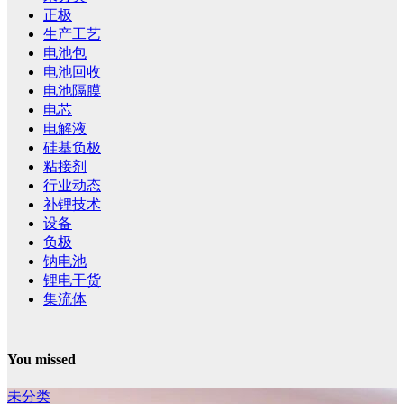
正极
生产工艺
电池包
电池回收
电池隔膜
电芯
电解液
硅基负极
粘接剂
行业动态
补锂技术
设备
负极
钠电池
锂电干货
集流体
You missed
未分类