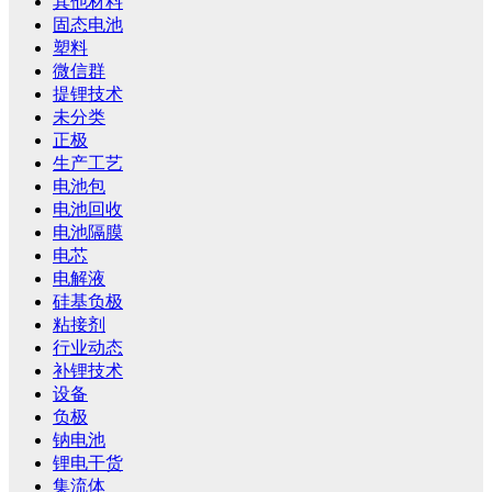
其他材料
固态电池
塑料
微信群
提锂技术
未分类
正极
生产工艺
电池包
电池回收
电池隔膜
电芯
电解液
硅基负极
粘接剂
行业动态
补锂技术
设备
负极
钠电池
锂电干货
集流体