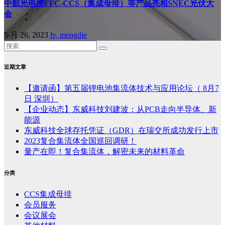
中航光电携FFC-CCS（集成母排）等产品亮相SNEC光伏大
会
5 月 26, 2023
lv, mengdie
近期文章
【邀请函】第五届锂电池集流体技术与应用论坛（ 8月7
日 深圳）
【企业动态】东威科技刘建波：从PCB走向半导体、新
能源
东威科技全球存托凭证（GDR）在瑞交所成功发行上市
2023复合集流体全国巡回调研！
量产在即！复合集流体，解密未来的材料革命
分类
CCS集成母排
会员服务
会议展会