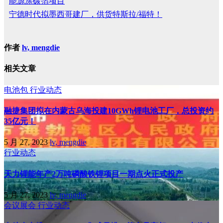
能源涂碳箔项目
宁德时代拟墨西哥建厂，供货特斯拉/福特！
作者
lv, mengdie
相关文章
电池包
行业动态
融捷集团拟在内蒙古乌海投建10GWh锂电池工厂，总投资约
35亿元！
5 月 27, 2023
lv, mengdie
行业动态
天力锂能年产2万吨磷酸铁锂项目一期点火正式投产
5 月 27, 2023
lv, mengdie
会议展会
行业动态