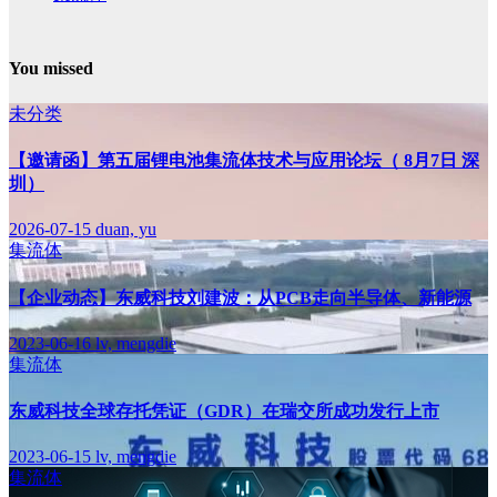
You missed
未分类
【邀请函】第五届锂电池集流体技术与应用论坛（ 8月7日 深
圳）
2026-07-15
duan, yu
集流体
【企业动态】东威科技刘建波：从PCB走向半导体、新能源
2023-06-16
lv, mengdie
集流体
东威科技全球存托凭证（GDR）在瑞交所成功发行上市
2023-06-15
lv, mengdie
集流体