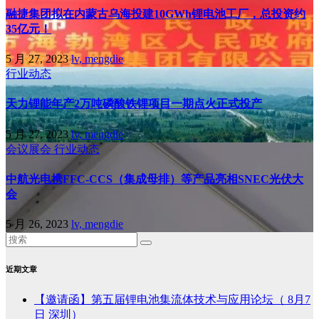
融捷集团拟在内蒙古乌海投建10GWh锂电池工厂，总投资约
35亿元！
5 月 27, 2023
lv, mengdie
行业动态
天力锂能年产2万吨磷酸铁锂项目一期点火正式投产
5 月 27, 2023
lv, mengdie
会议展会
行业动态
中航光电携FFC-CCS（集成母排）等产品亮相SNEC光伏大
会
5 月 26, 2023
lv, mengdie
近期文章
【邀请函】第五届锂电池集流体技术与应用论坛（ 8月7
日 深圳）