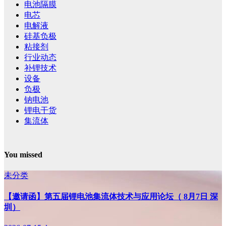
电池隔膜
电芯
电解液
硅基负极
粘接剂
行业动态
补锂技术
设备
负极
钠电池
锂电干货
集流体
You missed
未分类
【邀请函】第五届锂电池集流体技术与应用论坛（ 8月7日 深
圳）