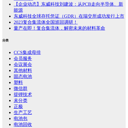
【企业动态】东威科技刘建波：从PCB走向半导体、新
能源
东威科技全球存托凭证（GDR）在瑞交所成功发行上市
2023复合集流体全国巡回调研！
量产在即！复合集流体，解密未来的材料革命
分类
CCS集成母排
会员服务
会议展会
其他材料
固态电池
塑料
微信群
提锂技术
未分类
正极
生产工艺
电池包
电池回收