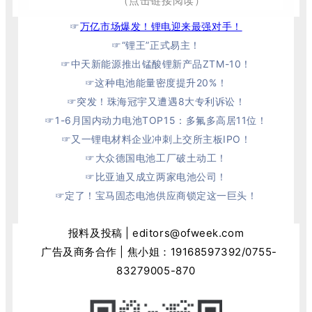
（点击链接阅读）
☞
万亿市场爆发！锂电迎来最强对手！
☞
“锂王”正式易主！
☞
中天新能源推出锰酸锂新产品ZTM-10！
☞
这种电池能量密度提升20%！
☞
突发！珠海冠宇又遭遇8大专利诉讼！
☞
1-6月国内动力电池TOP15：多氟多高居11位！
☞
又一锂电材料企业冲刺上交所主板IPO！
☞
大众德国电池工厂破土动工！
☞
比亚迪又成立两家电池公司！
☞
定了！宝马固态电池供应商锁定这一巨头！
报料及投稿 | editors@ofweek.com
广告及商务合作 | 焦小姐：
19168597392
/0755-
83279005-870