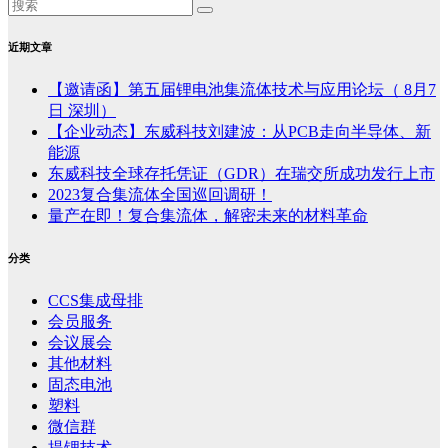
近期文章
【邀请函】第五届锂电池集流体技术与应用论坛（ 8月7
日 深圳）
【企业动态】东威科技刘建波：从PCB走向半导体、新
能源
东威科技全球存托凭证（GDR）在瑞交所成功发行上市
2023复合集流体全国巡回调研！
量产在即！复合集流体，解密未来的材料革命
分类
CCS集成母排
会员服务
会议展会
其他材料
固态电池
塑料
微信群
提锂技术