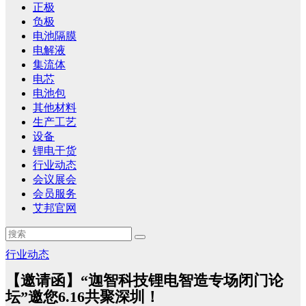
正极
负极
电池隔膜
电解液
集流体
电芯
电池包
其他材料
生产工艺
设备
锂电干货
行业动态
会议展会
会员服务
艾邦官网
行业动态
【邀请函】“迦智科技锂电智造专场闭门论
坛”邀您6.16共聚深圳！