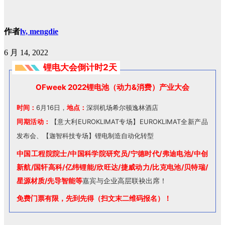
作者
lv, mengdie
6 月 14, 2022
锂电大会倒计时2天
OFweek 2022锂电池（动力&消费）产业大会
时间：
6月16日，
地点：
深圳机场希尔顿逸林酒店
同期活动：
【意大利EUROKLIMAT专场】EUROKLIMAT全新产品
发布会、【迦智科技专场】锂电制造自动化转型
中国工程院院士/中国科学院研究员/宁德时代/弗迪电池/中创
新航/国轩高科/亿纬锂能/欣旺达/捷威动力/比克电池/贝特瑞/
星源材质/先导智能等
嘉宾与企业高层联袂出席！
免费门票有限，先到先得（扫文末二维码报名）！