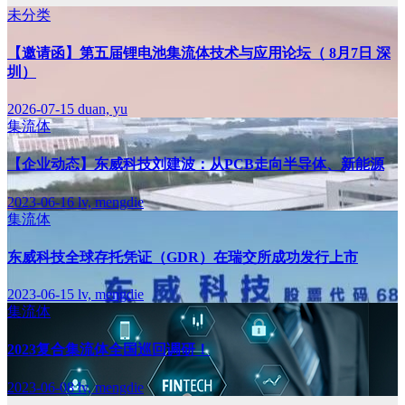
未分类
【邀请函】第五届锂电池集流体技术与应用论坛（ 8月7日 深
圳）
2026-07-15
duan, yu
集流体
【企业动态】东威科技刘建波：从PCB走向半导体、新能源
2023-06-16
lv, mengdie
集流体
东威科技全球存托凭证（GDR）在瑞交所成功发行上市
2023-06-15
lv, mengdie
集流体
2023复合集流体全国巡回调研！
2023-06-08
lv, mengdie