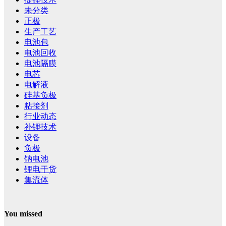
未分类
正极
生产工艺
电池包
电池回收
电池隔膜
电芯
电解液
硅基负极
粘接剂
行业动态
补锂技术
设备
负极
钠电池
锂电干货
集流体
You missed