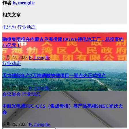
作者
lv, mengdie
相关文章
电池包
行业动态
融捷集团拟在内蒙古乌海投建10GWh锂电池工厂，总投资约
35亿元！
5 月 27, 2023
lv, mengdie
行业动态
天力锂能年产2万吨磷酸铁锂项目一期点火正式投产
5 月 27, 2023
lv, mengdie
会议展会
行业动态
中航光电携FFC-CCS（集成母排）等产品亮相SNEC光伏大
会
5 月 26, 2023
lv, mengdie