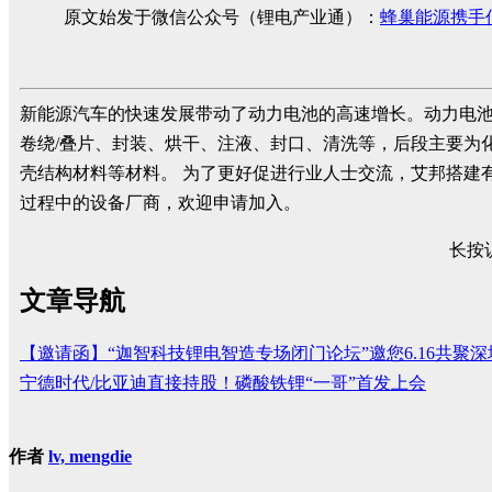
原文始发于微信公众号（锂电产业通）：
蜂巢能源携手
新能源汽车的快速发展带动了动力电池的高速增长。动力电
卷绕/叠片、封装、烘干、注液、封口、清洗等，后段主要为
壳结构材料等材料。 为了更好促进行业人士交流，艾邦搭建
过程中的设备厂商，欢迎申请加入。
长按
文章导航
【邀请函】“迦智科技锂电智造专场闭门论坛”邀您6.16共聚深
宁德时代/比亚迪直接持股！磷酸铁锂“一哥”首发上会
作者
lv, mengdie