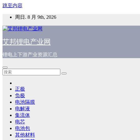
跳至内容
周日. 8 月 9th, 2026
艾邦锂电产业网
锂电上下游产业资源汇总
正极
负极
电池隔膜
电解液
集流体
电芯
电池包
其他材料