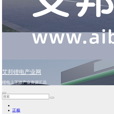
艾邦锂电产业网
锂电上下游产业资源汇总
正极