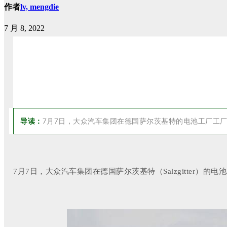
作者
lv, mengdie
7 月 8, 2022
7月7日，大众汽车集团在德国萨尔茨基特的电池工厂工
导读：
）
7月7日，大众汽车集团在德国萨尔茨基特（Salzgitter
的电池