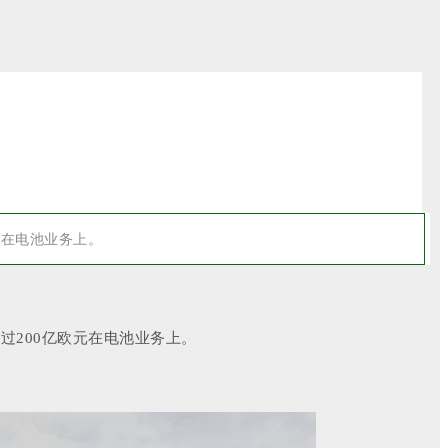
元在电池业务上。
200亿欧元
在电池业务上。