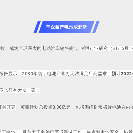
车企自产电池成趋势
特斯拉，成为全球最大的电动汽车销售商”。
彭博行业研究（BI）
6月1
报告显示，2030年前，电池产量将无法满足厂商需求；
预计202
不光只有大众一家：
打桩开建
，项目计划总投资3.36亿元，
包括海绵硅负极片电池在内
“天工电池”，目前天工电池已完成测试工作，重点对电池安全、热