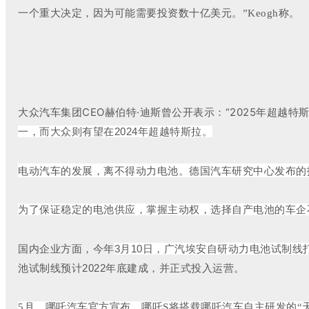
一个重大决定，因为可能需要投资数十亿美元。”Keogh称。
大众汽车集团CEO赫伯特·迪斯曾公开表示：“2025年超越
一，而大众则有望在2024年超越特斯拉。
德国汽车研究中心发布的
电动汽车的发展，离不得动力电池。
为了保证稳定的电池供应，掌握主动权，选择自产电池的车企
3月10日，广汽埃安自研动力电池试制线
国内企业方面，
今年
池试制线预计2022年底建成，并正式投入运营。
5月，哪吒汽车官方宣布，哪吒S将搭载哪吒汽车自主研发的