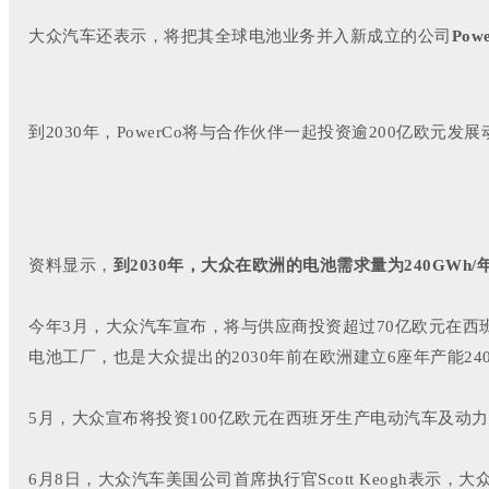
大众汽车还表示，将把其全球电池业务并入新成立的公司
Pow
到2030年，PowerCo将与合作伙伴一起投资逾200亿欧
资料显示，
到2030年，大众在欧洲的电池需求量为240GWh/
今年3月，大众汽车宣布，将与供应商投资超过70亿欧元
在西
电池工厂，也是大众提出的2030年前在欧洲建立6座年产能24
5月，大众宣布将投资100亿欧元在西班牙生产电动汽车及动
6月8日，大众汽车美国公司首席执行官Scott Keogh