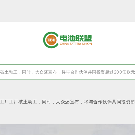
厂破土动工，同时，大众还宣布，将与合作伙伴共同投资超过200亿欧
工厂工厂破土动工，同时，大众还宣布，将与合作伙伴共同投资超过