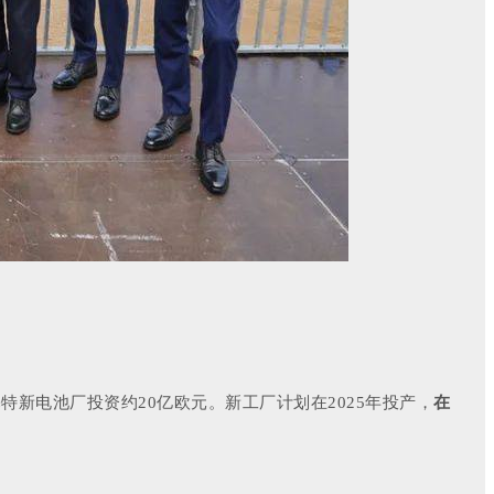
基特新电池厂投资约20亿欧元。新工厂计划在2025年投产，
在