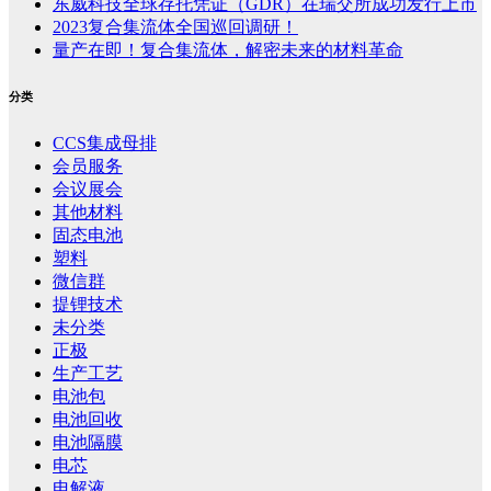
东威科技全球存托凭证（GDR）在瑞交所成功发行上市
2023复合集流体全国巡回调研！
量产在即！复合集流体，解密未来的材料革命
分类
CCS集成母排
会员服务
会议展会
其他材料
固态电池
塑料
微信群
提锂技术
未分类
正极
生产工艺
电池包
电池回收
电池隔膜
电芯
电解液