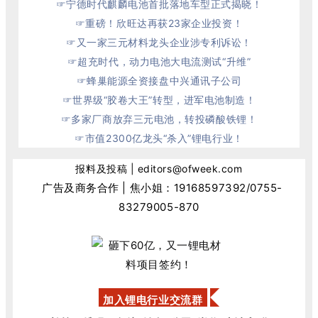
☞
宁德时代麒麟电池首批落地车型正式揭晓！
☞
重磅！欣旺达再获23家企业投资！
☞
又一家三元材料龙头企业涉专利诉讼！
☞
超充时代，动力电池大电流测试“升维”
☞
蜂巢能源全资接盘中兴通讯子公司
☞
世界级“胶卷大王”转型，进军电池制造！
☞多家厂商放弃三元电池，转投磷酸铁锂！
☞
市值2300亿龙头“杀入”锂电行业！
报料及投稿 | editors@ofweek.com
广告及商务合作 | 焦小姐：
19168597392
/0755-
83279005-870
加入锂电行业交流群