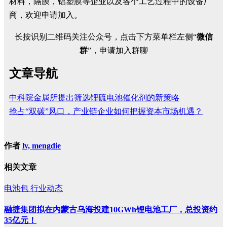
材料，隔膜，铝塑膜等企业以及各个工艺过程中的设备厂
商，欢迎申请加入。
长按识别二维码关注公众号，点击下方菜单栏左侧“
微信
群
”，申请加入群聊
文章导航
中科院金属所提出筛选锂硫电池催化剂的新策略
抢占“双碳”风口，产业链企业如何把握资本市场机遇？
作者
lv, mengdie
相关文章
电池包
行业动态
融捷集团拟在内蒙古乌海投建10GWh锂电池工厂，总投资约
35亿元！