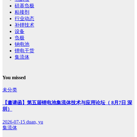
硅基负极
粘接剂
行业动态
补锂技术
设备
负极
钠电池
锂电干货
集流体
You missed
未分类
【邀请函】第五届锂电池集流体技术与应用论坛（ 8月7日 深
圳）
2026-07-15
duan, yu
集流体