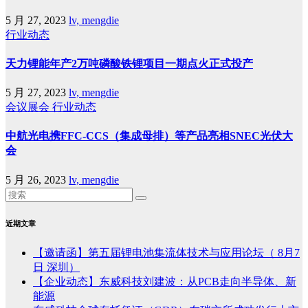
5 月 27, 2023
lv, mengdie
行业动态
天力锂能年产2万吨磷酸铁锂项目一期点火正式投产
5 月 27, 2023
lv, mengdie
会议展会
行业动态
中航光电携FFC-CCS（集成母排）等产品亮相SNEC光伏大
会
5 月 26, 2023
lv, mengdie
近期文章
【邀请函】第五届锂电池集流体技术与应用论坛（ 8月7
日 深圳）
【企业动态】东威科技刘建波：从PCB走向半导体、新
能源