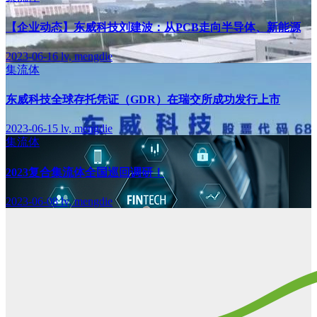
【企业动态】东威科技刘建波：从PCB走向半导体、新能源
2023-06-16
lv, mengdie
集流体
东威科技全球存托凭证（GDR）在瑞交所成功发行上市
2023-06-15
lv, mengdie
集流体
2023复合集流体全国巡回调研！
2023-06-08
lv, mengdie