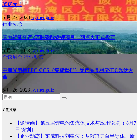
35亿元！
5 月 27, 2023
lv, mengdie
行业动态
天力锂能年产2万吨磷酸铁锂项目一期点火正式投产
5 月 27, 2023
lv, mengdie
会议展会
行业动态
中航光电携FFC-CCS（集成母排）等产品亮相SNEC光伏大
会
5 月 26, 2023
lv, mengdie
近期文章
【邀请函】第五届锂电池集流体技术与应用论坛（ 8月7
日 深圳）
【企业动态】东威科技刘建波：从PCB走向半导体、新