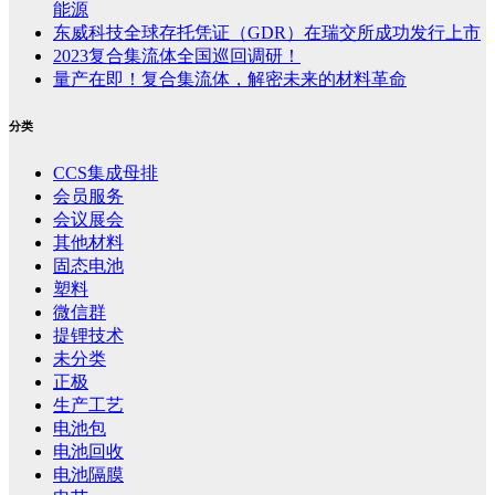
能源
东威科技全球存托凭证（GDR）在瑞交所成功发行上市
2023复合集流体全国巡回调研！
量产在即！复合集流体，解密未来的材料革命
分类
CCS集成母排
会员服务
会议展会
其他材料
固态电池
塑料
微信群
提锂技术
未分类
正极
生产工艺
电池包
电池回收
电池隔膜