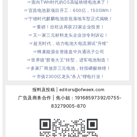
☞
面向TWh时代的OS高锰铁锂电池来了！
☞
宜昌电池新项目开工：600亿，150GWh！
☞
宁德时代麒麟电池首批落地车型正式揭晓！
☞
重磅！欣旺达再获23家企业投资！
☞
又一家三元材料龙头企业涉专利诉讼！
☞
超充时代，动力电池大电流测试“升维”
☞
蜂巢能源全资接盘中兴通讯子公司
☞
世界级“胶卷大王”转型，进军电池制造！
☞多家厂商放弃三元电池，转投磷酸铁锂！
☞
市值2300亿龙头“杀入”锂电行业！
报料及投稿 | editors@ofweek.com
广告及商务合作 | 焦小姐：
19168597392
/0755-
83279005-870