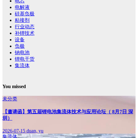
电芯
电解液
硅基负极
粘接剂
行业动态
补锂技术
设备
负极
钠电池
锂电干货
集流体
You missed
未分类
【邀请函】第五届锂电池集流体技术与应用论坛（ 8月7日 深
圳）
2026-07-15
duan, yu
集流体