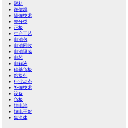
塑料
微信群
提锂技术
未分类
正极
生产工艺
电池包
电池回收
电池隔膜
电芯
电解液
硅基负极
粘接剂
行业动态
补锂技术
设备
负极
钠电池
锂电干货
集流体