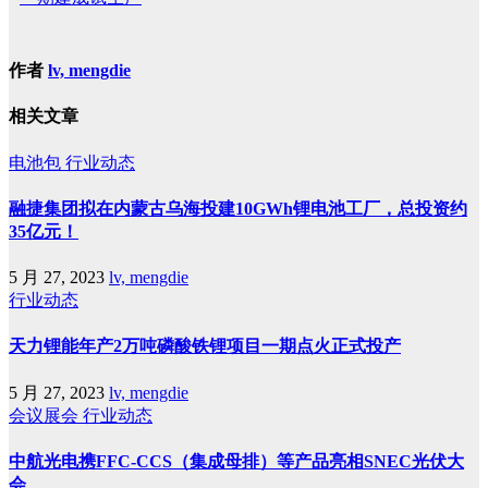
作者
lv, mengdie
相关文章
电池包
行业动态
融捷集团拟在内蒙古乌海投建10GWh锂电池工厂，总投资约
35亿元！
5 月 27, 2023
lv, mengdie
行业动态
天力锂能年产2万吨磷酸铁锂项目一期点火正式投产
5 月 27, 2023
lv, mengdie
会议展会
行业动态
中航光电携FFC-CCS（集成母排）等产品亮相SNEC光伏大
会