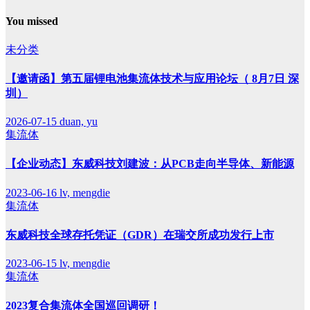
You missed
未分类
【邀请函】第五届锂电池集流体技术与应用论坛（ 8月7日 深
圳）
2026-07-15
duan, yu
集流体
【企业动态】东威科技刘建波：从PCB走向半导体、新能源
2023-06-16
lv, mengdie
集流体
东威科技全球存托凭证（GDR）在瑞交所成功发行上市
2023-06-15
lv, mengdie
集流体
2023复合集流体全国巡回调研！