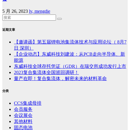
5 月 26, 2023
lv, mengdie
近期文章
【邀请函】第五届锂电池集流体技术与应用论坛（ 8月7
日 深圳）
【企业动态】东威科技刘建波：从PCB走向半导体、新
能源
东威科技全球存托凭证（GDR）在瑞交所成功发行上市
2023复合集流体全国巡回调研！
量产在即！复合集流体，解密未来的材料革命
分类
CCS集成母排
会员服务
会议展会
其他材料
固态电池