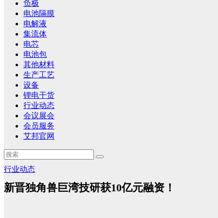
负极
电池隔膜
电解液
集流体
电芯
电池包
其他材料
生产工艺
设备
锂电干货
行业动态
会议展会
会员服务
艾邦官网
行业动态
新晋独角兽巨湾技研获10亿元融资！