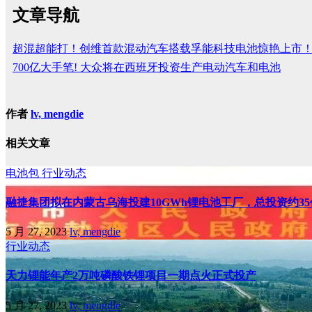
文章导航
超混超能打！创维首款混动汽车搭载孚能科技电池惊艳上市
700亿大手笔! 大众将在西班牙投资生产电动汽车和电池
作者
lv, mengdie
相关文章
电池包
行业动态
融捷集团拟在内蒙古乌海投建10GWh锂电池工厂，总投资约3
5 月 27, 2023
lv, mengdie
行业动态
天力锂能年产2万吨磷酸铁锂项目一期点火正式投产
5 月 27, 2023
lv, mengdie