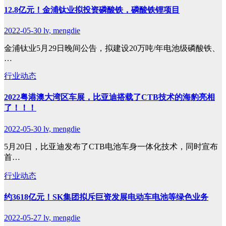
12.8亿元！金浦钛业拟投资磷酸铁，磷酸铁锂项目
2022-05-30
lv, mengdie
金浦钛业5月29日晚间公告，拟建设20万吨/年电池级磷酸铁、
…
行业动态
2022粤港澳大湾区车展，比亚迪搭载了CTB技术的海豹亮相
了！！！
2022-05-30
lv, mengdie
5月20日，比亚迪发布了CTB电池车身一体化技术，同时宣布
首…
行业动态
约3618亿元！SK集团拟斥巨资发展电动车电池等绿色业务
2022-05-27
lv, mengdie