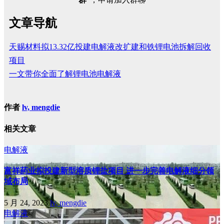
文章导航
天赐材料拟13.32亿投建电解液改扩建和铁锂电池拆解回收
项目
一文带你全面了解锂电池电解液
作者
lv, mengdie
相关文章
电解液
富祥药业拟投建新型溶质锂盐项目 进一步完善电解液细分领
域布局
5 月 24, 2023
lv, mengdie
电解液