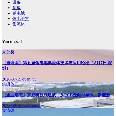
设备
负极
钠电池
锂电干货
集流体
You missed
未分类
【邀请函】第五届锂电池集流体技术与应用论坛（ 8月7日 深
圳）
2026-07-15
duan, yu
集流体
【企业动态】东威科技刘建波：从PCB走向半导体、新能源
2023-06-16
lv, mengdie
集流体