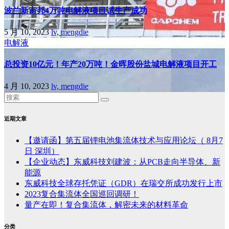
波兰新宙邦4万吨电解液项目试生产成功
5 月 10, 2023
lv, mengdie
电解液
总投资10亿元！年产20万吨！金晖股份盐城电解液项目开工
4 月 10, 2023
lv, mengdie
近期文章
【邀请函】第五届锂电池集流体技术与应用论坛（ 8月7
日 深圳）
【企业动态】东威科技刘建波：从PCB走向半导体、新
能源
东威科技全球存托凭证（GDR）在瑞交所成功发行上市
2023复合集流体全国巡回调研！
量产在即！复合集流体，解密未来的材料革命
分类