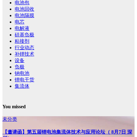
电池包
电池回收
电池隔膜
电芯
电解液
硅基负极
粘接剂
行业动态
补锂技术
设备
负极
钠电池
锂电干货
集流体
You missed
未分类
【邀请函】第五届锂电池集流体技术与应用论坛（ 8月7日 深