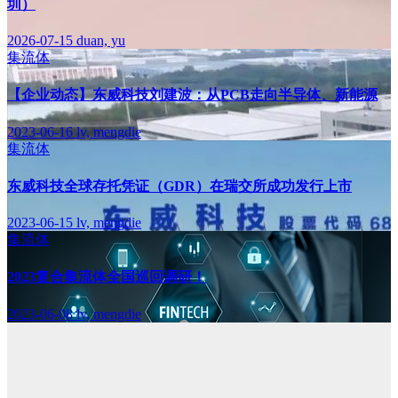
圳）
2026-07-15
duan, yu
集流体
【企业动态】东威科技刘建波：从PCB走向半导体、新能源
2023-06-16
lv, mengdie
集流体
东威科技全球存托凭证（GDR）在瑞交所成功发行上市
2023-06-15
lv, mengdie
集流体
2023复合集流体全国巡回调研！
2023-06-08
lv, mengdie