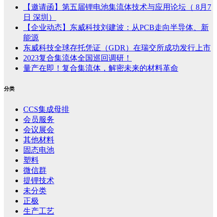
【邀请函】第五届锂电池集流体技术与应用论坛（ 8月7
日 深圳）
【企业动态】东威科技刘建波：从PCB走向半导体、新
能源
东威科技全球存托凭证（GDR）在瑞交所成功发行上市
2023复合集流体全国巡回调研！
量产在即！复合集流体，解密未来的材料革命
分类
CCS集成母排
会员服务
会议展会
其他材料
固态电池
塑料
微信群
提锂技术
未分类
正极
生产工艺