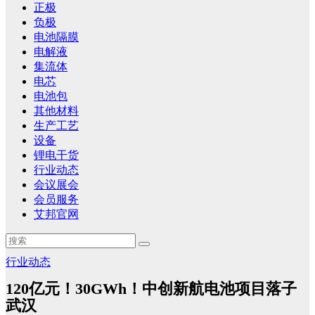
正极
负极
电池隔膜
电解液
集流体
电芯
电池包
其他材料
生产工艺
设备
锂电干货
行业动态
会议展会
会员服务
艾邦官网
行业动态
120亿元！30GWh！中创新航电池项目落子
武汉