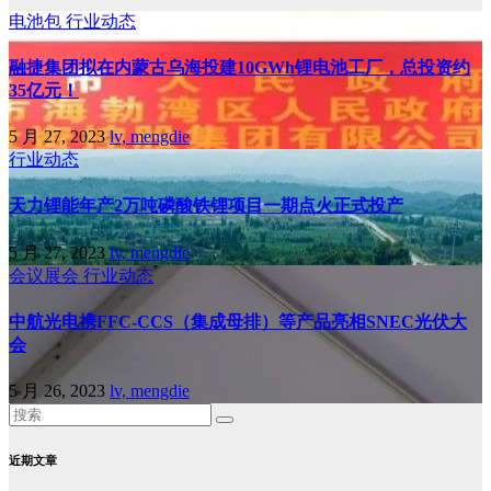
电池包
行业动态
融捷集团拟在内蒙古乌海投建10GWh锂电池工厂，总投资约
35亿元！
5 月 27, 2023
lv, mengdie
行业动态
天力锂能年产2万吨磷酸铁锂项目一期点火正式投产
5 月 27, 2023
lv, mengdie
会议展会
行业动态
中航光电携FFC-CCS（集成母排）等产品亮相SNEC光伏大
会
5 月 26, 2023
lv, mengdie
近期文章