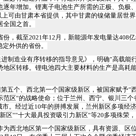
也逐年增加。锂离子电池生产所需的正极、负极
以上可由甘肃本省提供，其中甘肃的镍储量居世界
居全国之首。
省份，截至
2021
年
12
月，新能源年发电量达
408
亿
稳定外供的省份。
进制造业有序转移的指导意见》，明确"高载能
势地区转移。锂电池四大主要材料的生产是高耗
国第五个、西北第一个国家级新区，被国家赋予"
示范区
"
的战略使命；位于兰州、西宁、银川三个
城市。经过近
10
年的拼搏发展，兰州新区多项经
新区
""
十大最具投资吸引力新区
"
等
20
多项殊荣，
作为西北地区第一个国家级新区，具有资源、区