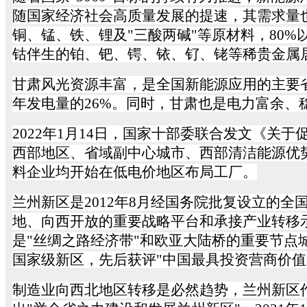
随国家经济社会高质量发展的提速，其需求量
铜、锰、铁、锂及"三酸两碱"等原材料，
80%
钴伴生的铂、钯、锷、铱、钌、铑等稀贵金属
甘肃风光资源丰富，是全国新能源应用的主要
年发电量的
26%
。同时，甘肃也是电力富余、
2022
年
1
月
14
日，国家十部委联合发文《关于促
西部地区、省域副中心城市、西部清洁能源优
料企业均开始在低电价地区布局工厂。
兰州新区是
2012
年
8
月经国务院批复设立的全
地、向西开放的重要战略平台和承接产业转移
是
"
丝绸之路经济带
"
和欧亚大陆桥的重要节点
国家级新区，先后获评
"
中国最具投资营商价值
制造业向西北地区转移是必然趋势，兰州新区