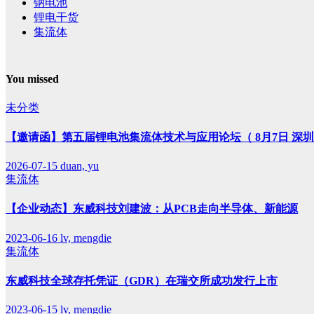
钠电池
锂电干货
集流体
You missed
未分类
【邀请函】第五届锂电池集流体技术与应用论坛（ 8月7日 深
2026-07-15
duan, yu
集流体
【企业动态】东威科技刘建波：从PCB走向半导体、新能源
2023-06-16
lv, mengdie
集流体
东威科技全球存托凭证（GDR）在瑞交所成功发行上市
2023-06-15
lv, mengdie