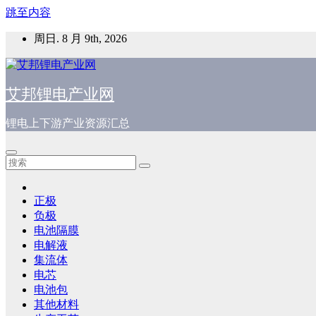
跳至内容
周日. 8 月 9th, 2026
艾邦锂电产业网
锂电上下游产业资源汇总
正极
负极
电池隔膜
电解液
集流体
电芯
电池包
其他材料