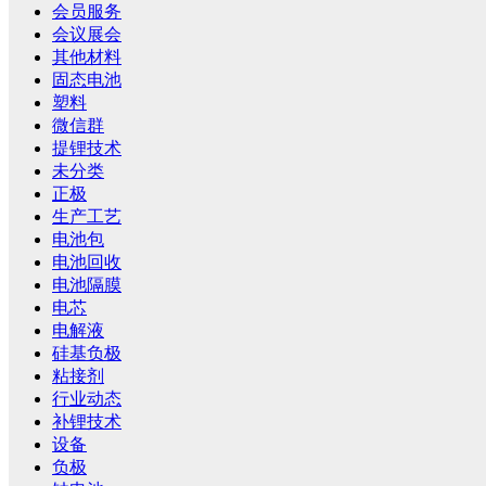
会员服务
会议展会
其他材料
固态电池
塑料
微信群
提锂技术
未分类
正极
生产工艺
电池包
电池回收
电池隔膜
电芯
电解液
硅基负极
粘接剂
行业动态
补锂技术
设备
负极