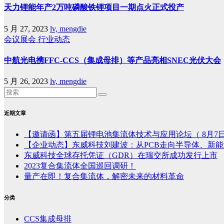
天力锂能年产2万吨磷酸铁锂项目一期点火正式投产
5 月 27, 2023
lv, mengdie
会议展会
行业动态
中航光电携FFC-CCS（集成母排）等产品亮相SNEC光伏大会
5 月 26, 2023
lv, mengdie
近期文章
【邀请函】第五届锂电池集流体技术与应用论坛（ 8月7日
【企业动态】东威科技刘建波：从PCB走向半导体、新能
东威科技全球存托凭证（GDR）在瑞交所成功发行上市
2023复合集流体全国巡回调研！
量产在即！复合集流体，解密未来的材料革命
分类
CCS集成母排