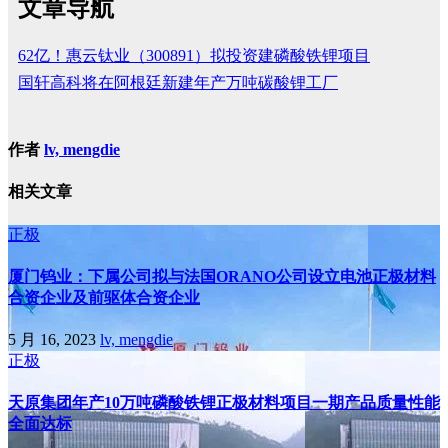
文章导航
62亿！惠云钛业（300891）拟投资建磷酸铁锂项目
国轩高科将在阿根廷新建年产万吨碳酸锂工厂
作者
lv, mengdie
相关文章
正极
厦门钨业：下属公司拟与法国ORANO公司设立电池正极材料
合资企业及前驱体合资企业
5 月 16, 2023
lv, mengdie
正极
天原集团年产10万吨磷酸铁锂正极材料项目一期产品质量性能
全面达标