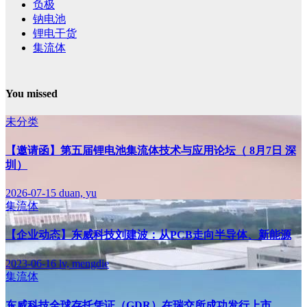
负极
钠电池
锂电干货
集流体
You missed
未分类
【邀请函】第五届锂电池集流体技术与应用论坛（ 8月7日 深
圳）
2026-07-15
duan, yu
集流体
【企业动态】东威科技刘建波：从PCB走向半导体、新能源
2023-06-16
lv, mengdie
集流体
东威科技全球存托凭证（GDR）在瑞交所成功发行上市