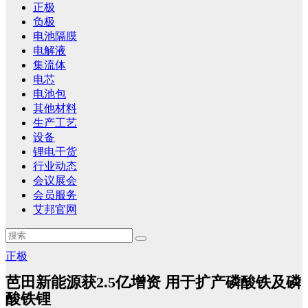
正极
负极
电池隔膜
电解液
集流体
电芯
电池包
其他材料
生产工艺
设备
锂电干货
行业动态
会议展会
会员服务
艾邦官网
正极
芭田新能源获2.5亿增资 用于扩产磷酸铁及磷
酸铁锂