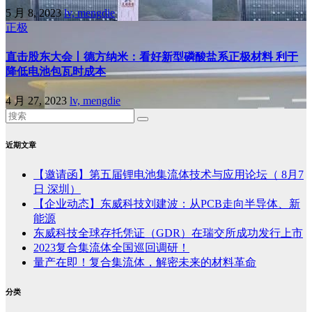
5 月 8, 2023
lv, mengdie
正极
直击股东大会丨德方纳米：看好新型磷酸盐系正极材料 利于
降低电池包瓦时成本
4 月 27, 2023
lv, mengdie
近期文章
【邀请函】第五届锂电池集流体技术与应用论坛（ 8月7
日 深圳）
【企业动态】东威科技刘建波：从PCB走向半导体、新
能源
东威科技全球存托凭证（GDR）在瑞交所成功发行上市
2023复合集流体全国巡回调研！
量产在即！复合集流体，解密未来的材料革命
分类