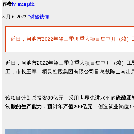
作者
lv, mengdie
8 月 6, 2022
#磷酸铁锂
近日，河池市2022年第三季度重大项目集中开（竣
近日，河池市2022年第三季度重大项目集中开（竣）
工，市长王军、桐昆控股集团有限公司副总裁陈士南出
该项目计划总投资80亿元，采用世界先进水平的
硫酸亚
，创造就业岗位17
制酸的生产能力，预计年产值200亿元