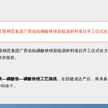
）工暨桐昆集团广西佑灿磷酸铁锂新能源材料项目开工仪式
工暨桐昆集团广西佑灿磷酸铁锂新能源材料项目开工仪式在
席并致辞。
，全部建成达产后，将具备
铁—磷酸铁—磷酸铁锂工艺路线
00余个。