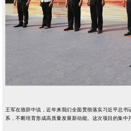
王军在致辞中说，近年来我们全面贯彻落实习近平总书记
系，不断培育形成高质量发展新动能。这次项目的集中开