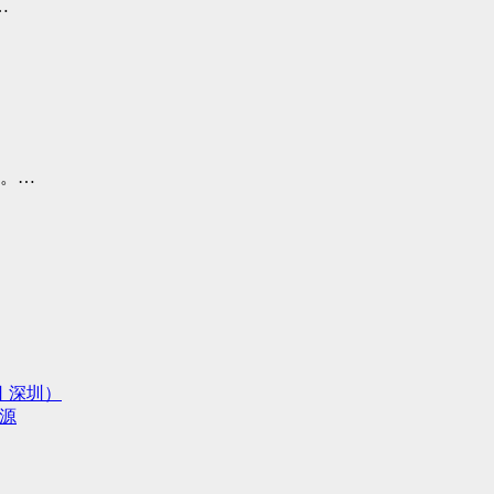
…
动。…
 深圳）
源