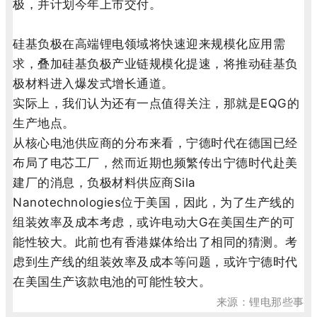
极，并计划今年上市交付。
硅基负极在高端锂电领域将快速迎来规模化应用需
求，叠加硅基负极产业链规模化提速，将推动硅基负
极材料进入爆发式增长通道。
实际上，我们认为还有一点值得关注，那就是EQG的
生产地点。
从核心电池供应商的分布来看，宁德时代在德国已经
布局了电芯工厂，然而近期也频繁传出宁德时代赴美
建厂的消息，负极材料供应商Sila
Nanotechnologies位于美国，因此，为了生产线的
组装效率及成本考虑，或许电动大G在美国生产的可
能性较大。此前也有香港媒体给出了相同的猜测。考
虑到生产线的组装效率及成本等问题，或许宁德时代
在美国生产该款电池的可能性较大。
来源：锂电那些事