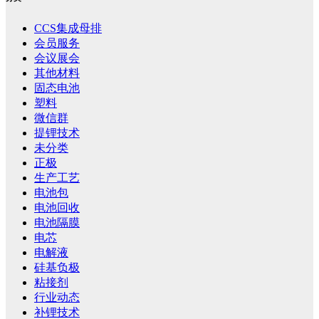
CCS集成母排
会员服务
会议展会
其他材料
固态电池
塑料
微信群
提锂技术
未分类
正极
生产工艺
电池包
电池回收
电池隔膜
电芯
电解液
硅基负极
粘接剂
行业动态
补锂技术