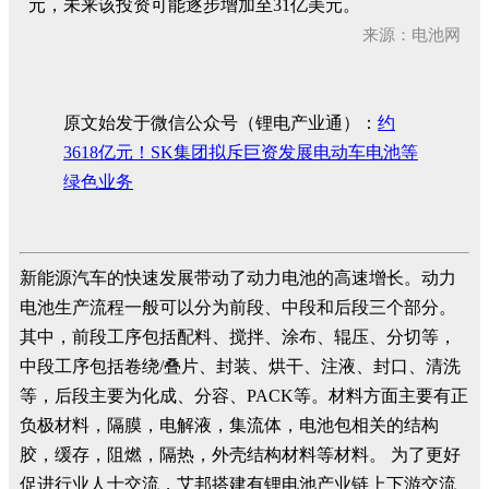
元，未来该投资可能逐步增加至31亿美元。
来源：电池网
原文始发于微信公众号（锂电产业通）：
约
3618亿元！SK集团拟斥巨资发展电动车电池等
绿色业务
新能源汽车的快速发展带动了动力电池的高速增长。动力
电池生产流程一般可以分为前段、中段和后段三个部分。
其中，前段工序包括配料、搅拌、涂布、辊压、分切等，
中段工序包括卷绕/叠片、封装、烘干、注液、封口、清洗
等，后段主要为化成、分容、PACK等。材料方面主要有正
负极材料，隔膜，电解液，集流体，电池包相关的结构
胶，缓存，阻燃，隔热，外壳结构材料等材料。 为了更好
促进行业人士交流，艾邦搭建有锂电池产业链上下游交流