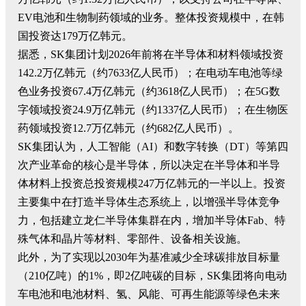
EV电池和生物制药领域的业务。整体投资规模中，在韩
国投资达179万亿韩元。
据悉，SK集团计划2026年前将在半导体和材料领域投资
142.2万亿韩元（约7633亿人民币）；在电动车电池等绿
色业务投资67.4万亿韩元（约3618亿人民币）；在5G数
字领域投资24.9万亿韩元（约1337亿人民币）；在生物医
药领域投资12.7万亿韩元（约682亿人民币）。
SK集团认为，人工智能（AI）和数字转换（DT）等第四
次产业革命的核心是半导体，所以决定在半导体和半导
体材料上投资总投资规模247万亿韩元的一半以上。投资
主要集中在打造半导体生态系统上，以增强半导体竞争
力，包括建立龙仁半导体集群在内，增加半导体Fab、特
殊气体和晶片等材料、零部件、设备相关设施。
此外，为了实现以2030年为基准减少全球碳排放目标量
（210亿吨）的1%，即2亿吨碳的目标，SK集团将向电动
车电池和电池材料、氢、风能、可再生能源等绿色未来