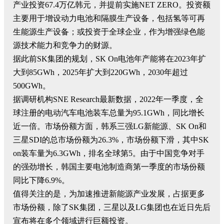
产业投资67.4万亿韩元，并提前实施NET ZERO。投资额
主要用于增设动力电池和隔膜生产设备，包括氢等可再
生能源生产设备；或投资于全球企业，作为增强绿色能
源技术能力和竞争力的财源。
据此前SK集团的规划，SK On电池年产能将在2023年扩
大到85GWh，2025年扩大到220GWh，2030年超过
500GWh。
据调研机构SNE Research最新数据，2022年一季度，全
球注册的电动汽车电池装车总量为95.1GWh，同比增长
近一倍。市场份额方面，韩系三强LG新能源、SK On和
三星SDI的总市场份额为26.3%，市场份额下滑，其中SK
on装车量为6.3GWh，排名全球第5。由于中国竞争对手
的强劲增长，韩国主要电池制造商第一季度的市场份额
同比下降6.9%。
值得关注的是，为加速推进新能源产业发展，占据更多
市场份额，除了SK集团，三星以及LG集团也在近日先后
宣布将在多个领域进行巨额投资。