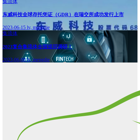
集流体
东威科技全球存托凭证（GDR）在瑞交所成功发行上市
2023-06-15
lv, mengdie
集流体
2023复合集流体全国巡回调研！
2023-06-08
lv, mengdie