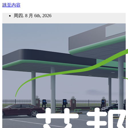
跳至内容
周四. 8 月 6th, 2026