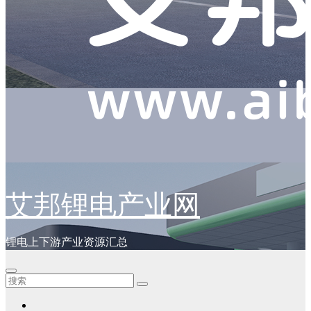
艾邦锂电产业网
锂电上下游产业资源汇总